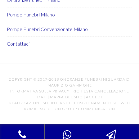
Pompe Funebri Milano
Pompe Funebri Convenzionate Milano
Contattaci
COPYRIGHT © 2017-2018 ONORANZE FUNEBRI NIGUARDA DI
MAURIZIO GAMMONE
INFORMATIVA SULLA PRIVACY
|
RICHIESTA CANCELLAZIONE
DATI
|
MAPPA DEL SITO
|
ACCEDI
REALIZZAZIONE SITI INTERNET
-
POSIZIONAMENTO SITI WEB
ROMA
-
SOLUTION GROUP COMMUNICATION