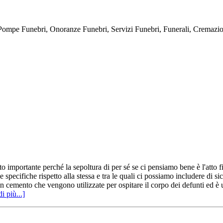
bri, Onoranze Funebri, Servizi Funebri, Funerali, Cremazioni, E
o importante perché la sepoltura di per sé se ci pensiamo bene è l'att
e specifiche rispetto alla stessa e tra le quali ci possiamo includere di 
 cemento che vengono utilizzate per ospitare il corpo dei defunti ed è u
i più...]