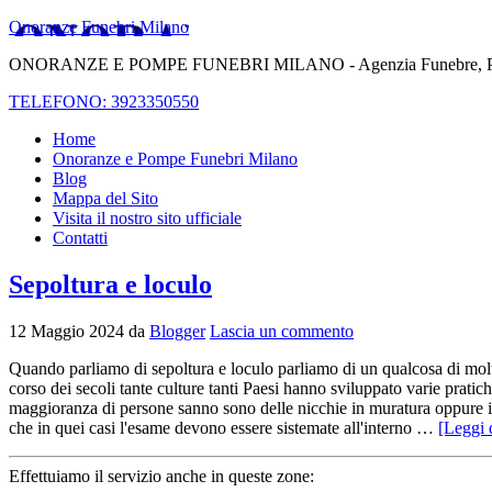
Onoranze Funebri Milano
ONORANZE E POMPE FUNEBRI MILANO - Agenzia Funebre, Pompe Fune
TELEFONO: 3923350550
Home
Onoranze e Pompe Funebri Milano
Blog
Mappa del Sito
Visita il nostro sito ufficiale
Contatti
Sepoltura e loculo
12 Maggio 2024
da
Blogger
Lascia un commento
Quando parliamo di sepoltura e loculo parliamo di un qualcosa di molt
corso dei secoli tante culture tanti Paesi hanno sviluppato varie pratich
maggioranza di persone sanno sono delle nicchie in muratura oppure in
che in quei casi l'esame devono essere sistemate all'interno …
[Leggi d
Effettuiamo il servizio anche in queste zone: