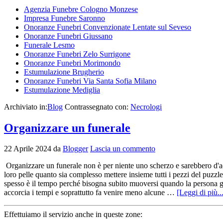
Agenzia Funebre Cologno Monzese
Impresa Funebre Saronno
Onoranze Funebri Convenzionate Lentate sul Seveso
Onoranze Funebri Giussano
Funerale Lesmo
Onoranze Funebri Zelo Surrigone
Onoranze Funebri Morimondo
Estumulazione Brugherio
Onoranze Funebri Via Santa Sofia Milano
Estumulazione Mediglia
Archiviato in:
Blog
Contrassegnato con:
Necrologi
Organizzare un funerale
22 Aprile 2024
da
Blogger
Lascia un commento
Organizzare un funerale non è per niente uno scherzo e sarebbero d'acc
loro pelle quanto sia complesso mettere insieme tutti i pezzi del puzzl
spesso è il tempo perché bisogna subito muoversi quando la persona gi
accorcia i tempi e soprattutto fa venire meno alcune …
[Leggi di più..
Effettuiamo il servizio anche in queste zone: