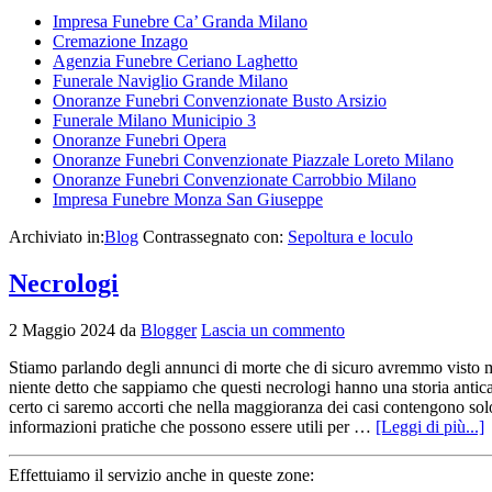
Impresa Funebre Ca’ Granda Milano
Cremazione Inzago
Agenzia Funebre Ceriano Laghetto
Funerale Naviglio Grande Milano
Onoranze Funebri Convenzionate Busto Arsizio
Funerale Milano Municipio 3
Onoranze Funebri Opera
Onoranze Funebri Convenzionate Piazzale Loreto Milano
Onoranze Funebri Convenzionate Carrobbio Milano
Impresa Funebre Monza San Giuseppe
Archiviato in:
Blog
Contrassegnato con:
Sepoltura e loculo
Necrologi
2 Maggio 2024
da
Blogger
Lascia un commento
Stiamo parlando degli annunci di morte che di sicuro avremmo visto mil
niente detto che sappiamo che questi necrologi hanno una storia antica
certo ci saremo accorti che nella maggioranza dei casi contengono solo
informazioni pratiche che possono essere utili per …
[Leggi di più...]
Effettuiamo il servizio anche in queste zone: