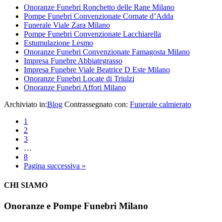
Onoranze Funebri Ronchetto delle Rane Milano
Pompe Funebri Convenzionate Cornate d’Adda
Funerale Viale Zara Milano
Pompe Funebri Convenzionate Lacchiarella
Estumulazione Lesmo
Onoranze Funebri Convenzionate Famagosta Milano
Impresa Funebre Abbiategrasso
Impresa Funebre Viale Beatrice D Este Milano
Onoranze Funebri Locate di Triulzi
Onoranze Funebri Affori Milano
Archiviato in:
Blog
Contrassegnato con:
Funerale calmierato
1
2
3
…
8
Pagina successiva »
CHI SIAMO
Onoranze e Pompe Funebri Milano