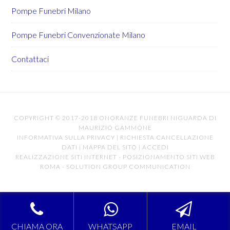
Pompe Funebri Milano
Pompe Funebri Convenzionate Milano
Contattaci
COPYRIGHT © 2017-2018 ONORANZE FUNEBRI NIGUARDA DI
MAURIZIO GAMMONE
INFORMATIVA SULLA PRIVACY
|
RICHIESTA CANCELLAZIONE
DATI
|
MAPPA DEL SITO
|
ACCEDI
REALIZZAZIONE SITI INTERNET
-
POSIZIONAMENTO SITI WEB
ROMA
-
SOLUTION GROUP COMMUNICATION
CHIAMA ORA
WHATSAPP
EMAIL