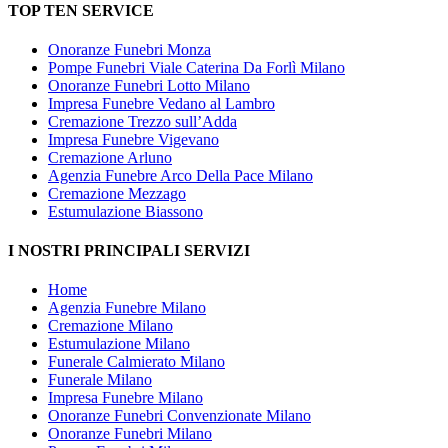
TOP TEN SERVICE
Onoranze Funebri Monza
Pompe Funebri Viale Caterina Da Forlì Milano
Onoranze Funebri Lotto Milano
Impresa Funebre Vedano al Lambro
Cremazione Trezzo sull’Adda
Impresa Funebre Vigevano
Cremazione Arluno
Agenzia Funebre Arco Della Pace Milano
Cremazione Mezzago
Estumulazione Biassono
I NOSTRI PRINCIPALI SERVIZI
Home
Agenzia Funebre Milano
Cremazione Milano
Estumulazione Milano
Funerale Calmierato Milano
Funerale Milano
Impresa Funebre Milano
Onoranze Funebri Convenzionate Milano
Onoranze Funebri Milano