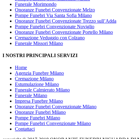
Funerale Morimondo
Onoranze Funebri Convenzionate Melzo
Pompe Funebri Via Santa Sofia Milano
Onoranze Funebri Convenzionate Trezzo sull’Adda
Pompe Funebri Convenzionate Noviglio
Onoranze Funebri Convenzionate Portello Milano
Cremazione Veduggio con Colzano
Funerale Missori Milano
I NOSTRI PRINCIPALI SERVIZI
Home
Agenzia Funebre Milano
Cremazione Milano
Estumulazione Milano
Funerale Calmierato Milano
Funerale Milano
Impresa Funebre Milano
Onoranze Funebri Convenzionate Milano
Onoranze Funebri Milano
Pompe Funebri Milano
Pompe Funebri Convenzionate Milano
Contattaci