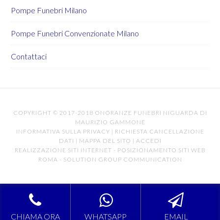
Pompe Funebri Milano
Pompe Funebri Convenzionate Milano
Contattaci
COPYRIGHT © 2017-2018 ONORANZE FUNEBRI NIGUARDA DI
MAURIZIO GAMMONE
INFORMATIVA SULLA PRIVACY
|
RICHIESTA CANCELLAZIONE
DATI
|
MAPPA DEL SITO
|
ACCEDI
REALIZZAZIONE SITI INTERNET
-
POSIZIONAMENTO SITI WEB
ROMA
-
SOLUTION GROUP COMMUNICATION
CHIAMA ORA
WHATSAPP
EMAIL