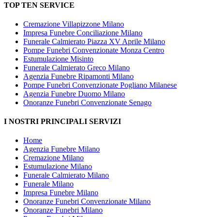
TOP TEN SERVICE
Cremazione Villapizzone Milano
Impresa Funebre Conciliazione Milano
Funerale Calmierato Piazza XV Aprile Milano
Pompe Funebri Convenzionate Monza Centro
Estumulazione Misinto
Funerale Calmierato Greco Milano
Agenzia Funebre Ripamonti Milano
Pompe Funebri Convenzionate Pogliano Milanese
Agenzia Funebre Duomo Milano
Onoranze Funebri Convenzionate Senago
I NOSTRI PRINCIPALI SERVIZI
Home
Agenzia Funebre Milano
Cremazione Milano
Estumulazione Milano
Funerale Calmierato Milano
Funerale Milano
Impresa Funebre Milano
Onoranze Funebri Convenzionate Milano
Onoranze Funebri Milano