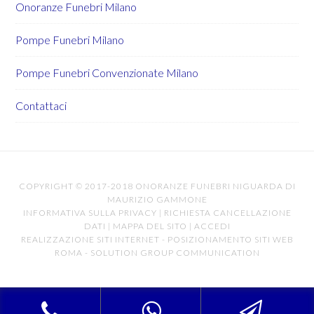
Onoranze Funebri Milano
Pompe Funebri Milano
Pompe Funebri Convenzionate Milano
Contattaci
COPYRIGHT © 2017-2018 ONORANZE FUNEBRI NIGUARDA DI
MAURIZIO GAMMONE
INFORMATIVA SULLA PRIVACY
|
RICHIESTA CANCELLAZIONE
DATI
|
MAPPA DEL SITO
|
ACCEDI
REALIZZAZIONE SITI INTERNET
-
POSIZIONAMENTO SITI WEB
ROMA
-
SOLUTION GROUP COMMUNICATION