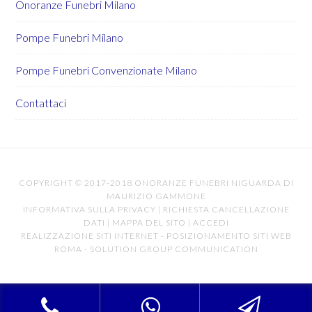
Onoranze Funebri Milano
Pompe Funebri Milano
Pompe Funebri Convenzionate Milano
Contattaci
COPYRIGHT © 2017-2018 ONORANZE FUNEBRI NIGUARDA DI
MAURIZIO GAMMONE
INFORMATIVA SULLA PRIVACY
|
RICHIESTA CANCELLAZIONE
DATI
|
MAPPA DEL SITO
|
ACCEDI
REALIZZAZIONE SITI INTERNET
-
POSIZIONAMENTO SITI WEB
ROMA
-
SOLUTION GROUP COMMUNICATION