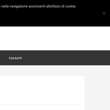
nella navigazione acconsenti all’utilizzo di cookie.
TELEFONO: 3923350550
Contatti