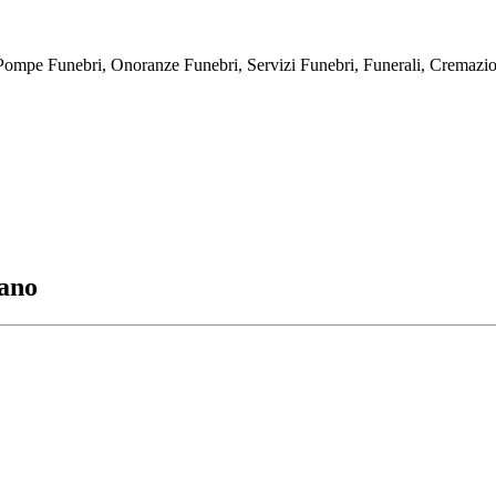
bri, Onoranze Funebri, Servizi Funebri, Funerali, Cremazioni, E
lano