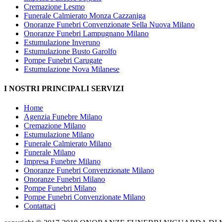
Cremazione Lesmo
Funerale Calmierato Monza Cazzaniga
Onoranze Funebri Convenzionate Sella Nuova Milano
Onoranze Funebri Lampugnano Milano
Estumulazione Inveruno
Estumulazione Busto Garolfo
Pompe Funebri Carugate
Estumulazione Nova Milanese
I NOSTRI PRINCIPALI SERVIZI
Home
Agenzia Funebre Milano
Cremazione Milano
Estumulazione Milano
Funerale Calmierato Milano
Funerale Milano
Impresa Funebre Milano
Onoranze Funebri Convenzionate Milano
Onoranze Funebri Milano
Pompe Funebri Milano
Pompe Funebri Convenzionate Milano
Contattaci