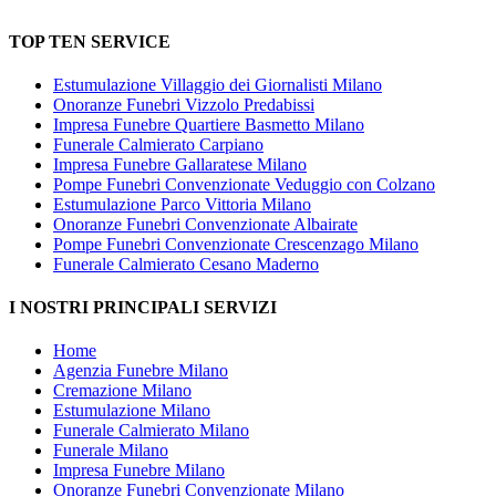
TOP TEN SERVICE
Estumulazione Villaggio dei Giornalisti Milano
Onoranze Funebri Vizzolo Predabissi
Impresa Funebre Quartiere Basmetto Milano
Funerale Calmierato Carpiano
Impresa Funebre Gallaratese Milano
Pompe Funebri Convenzionate Veduggio con Colzano
Estumulazione Parco Vittoria Milano
Onoranze Funebri Convenzionate Albairate
Pompe Funebri Convenzionate Crescenzago Milano
Funerale Calmierato Cesano Maderno
I NOSTRI PRINCIPALI SERVIZI
Home
Agenzia Funebre Milano
Cremazione Milano
Estumulazione Milano
Funerale Calmierato Milano
Funerale Milano
Impresa Funebre Milano
Onoranze Funebri Convenzionate Milano