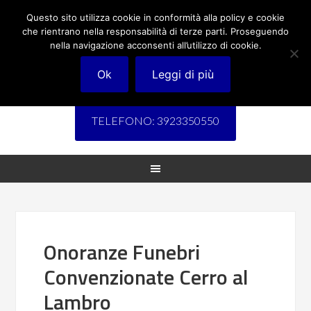
Questo sito utilizza cookie in conformità alla policy e cookie
che rientrano nella responsabilità di terze parti. Proseguendo
nella navigazione acconsenti all’utilizzo di cookie.
Ok
Leggi di più
TELEFONO: 3923350550
Onoranze Funebri
Convenzionate Cerro al
Lambro