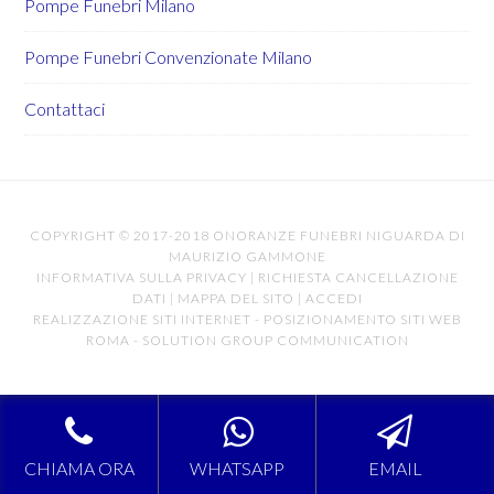
Pompe Funebri Milano
Pompe Funebri Convenzionate Milano
Contattaci
COPYRIGHT © 2017-2018 ONORANZE FUNEBRI NIGUARDA DI
MAURIZIO GAMMONE
INFORMATIVA SULLA PRIVACY
|
RICHIESTA CANCELLAZIONE
DATI
|
MAPPA DEL SITO
|
ACCEDI
REALIZZAZIONE SITI INTERNET
-
POSIZIONAMENTO SITI WEB
ROMA
-
SOLUTION GROUP COMMUNICATION
CHIAMA ORA
WHATSAPP
EMAIL