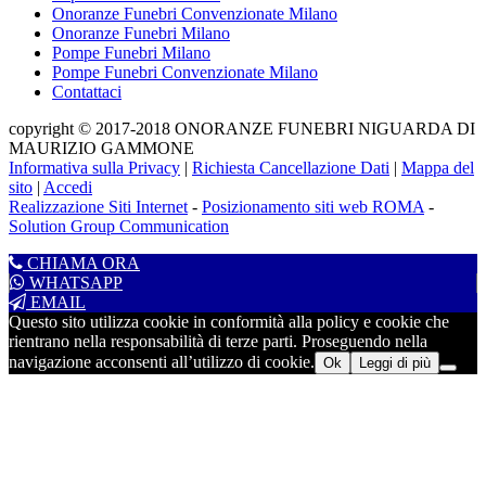
Onoranze Funebri Convenzionate Milano
Onoranze Funebri Milano
Pompe Funebri Milano
Pompe Funebri Convenzionate Milano
Contattaci
copyright © 2017-2018 ONORANZE FUNEBRI NIGUARDA DI
MAURIZIO GAMMONE
Informativa sulla Privacy
|
Richiesta Cancellazione Dati
|
Mappa del
sito
|
Accedi
Realizzazione Siti Internet
-
Posizionamento siti web ROMA
-
Solution Group Communication
CHIAMA ORA
WHATSAPP
EMAIL
Questo sito utilizza cookie in conformità alla policy e cookie che
rientrano nella responsabilità di terze parti. Proseguendo nella
navigazione acconsenti all’utilizzo di cookie.
Ok
Leggi di più