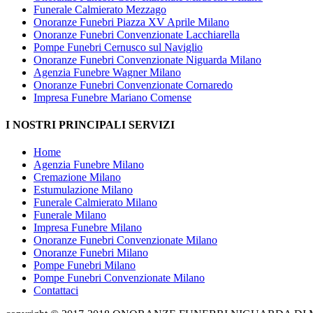
Funerale Calmierato Mezzago
Onoranze Funebri Piazza XV Aprile Milano
Onoranze Funebri Convenzionate Lacchiarella
Pompe Funebri Cernusco sul Naviglio
Onoranze Funebri Convenzionate Niguarda Milano
Agenzia Funebre Wagner Milano
Onoranze Funebri Convenzionate Cornaredo
Impresa Funebre Mariano Comense
I NOSTRI PRINCIPALI SERVIZI
Home
Agenzia Funebre Milano
Cremazione Milano
Estumulazione Milano
Funerale Calmierato Milano
Funerale Milano
Impresa Funebre Milano
Onoranze Funebri Convenzionate Milano
Onoranze Funebri Milano
Pompe Funebri Milano
Pompe Funebri Convenzionate Milano
Contattaci