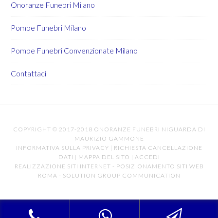
Onoranze Funebri Milano
Pompe Funebri Milano
Pompe Funebri Convenzionate Milano
Contattaci
COPYRIGHT © 2017-2018 ONORANZE FUNEBRI NIGUARDA DI
MAURIZIO GAMMONE
INFORMATIVA SULLA PRIVACY
|
RICHIESTA CANCELLAZIONE
DATI
|
MAPPA DEL SITO
|
ACCEDI
REALIZZAZIONE SITI INTERNET
-
POSIZIONAMENTO SITI WEB
ROMA
-
SOLUTION GROUP COMMUNICATION