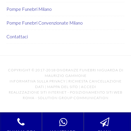
Pompe Funebri Milano
Pompe Funebri Convenzionate Milano
Contattaci
COPYRIGHT © 2017-2018 ONORANZE FUNEBRI NIGUARDA DI
MAURIZIO GAMMONE
INFORMATIVA SULLA PRIVACY
|
RICHIESTA CANCELLAZIONE
DATI
|
MAPPA DEL SITO
|
ACCEDI
REALIZZAZIONE SITI INTERNET
-
POSIZIONAMENTO SITI WEB
ROMA
-
SOLUTION GROUP COMMUNICATION