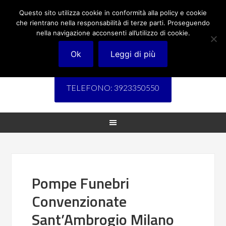
Questo sito utilizza cookie in conformità alla policy e cookie
che rientrano nella responsabilità di terze parti. Proseguendo
nella navigazione acconsenti all’utilizzo di cookie.
Ok
Leggi di più
TELEFONO: 3923350550
Pompe Funebri
Convenzionate
Sant’Ambrogio Milano