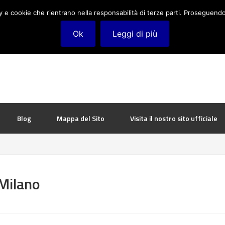
cy e cookie che rientrano nella responsabilità di terze parti. Proseguendo 
Ok
Leggi di più
Blog
Mappa del Sito
Visita il nostro sito ufficiale
Milano