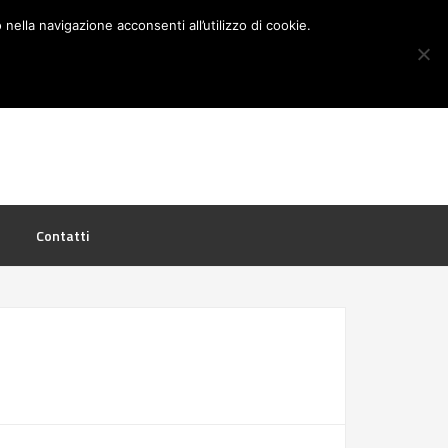
nella navigazione acconsenti all’utilizzo di cookie.
TELEFONO: 3923350550
Contatti