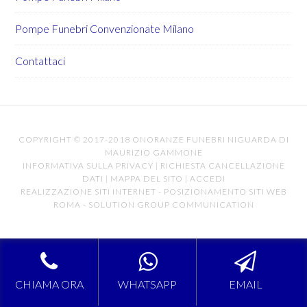
Pompe Funebri Convenzionate Milano
Contattaci
COPYRIGHT © 2017-2018 ONORANZE FUNEBRI NIGUARDA DI
MAURIZIO GAMMONE
INFORMATIVA SULLA PRIVACY
|
RICHIESTA CANCELLAZIONE
DATI
|
MAPPA DEL SITO
|
ACCEDI
REALIZZAZIONE SITI INTERNET
-
POSIZIONAMENTO SITI WEB
ROMA
-
SOLUTION GROUP COMMUNICATION
CHIAMA ORA
WHATSAPP
EMAIL