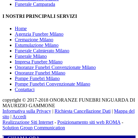
Funerale Camparada
I NOSTRI PRINCIPALI SERVIZI
Home
Agenzia Funebre Milano
Cremazione Milano
Estumulazione Milano
Funerale Calmierato Milano
Funerale Milano
Impresa Funebre Milano
Onoranze Funebri Convenzionate Milano
Onoranze Funebri Milano
Pompe Funebri Milano
Pompe Funebri Convenzionate Milano
Contattaci
copyright © 2017-2018 ONORANZE FUNEBRI NIGUARDA DI
MAURIZIO GAMMONE
Informativa sulla Privacy
|
Richiesta Cancellazione Dati
|
Mappa del
sito
|
Accedi
Realizzazione Siti Internet
-
Posizionamento siti web ROMA
-
Solution Group Communication