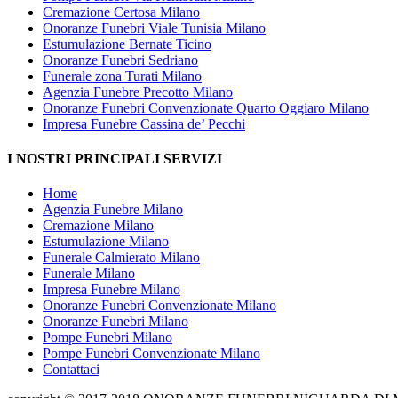
Cremazione Certosa Milano
Onoranze Funebri Viale Tunisia Milano
Estumulazione Bernate Ticino
Onoranze Funebri Sedriano
Funerale zona Turati Milano
Agenzia Funebre Precotto Milano
Onoranze Funebri Convenzionate Quarto Oggiaro Milano
Impresa Funebre Cassina de’ Pecchi
I NOSTRI PRINCIPALI SERVIZI
Home
Agenzia Funebre Milano
Cremazione Milano
Estumulazione Milano
Funerale Calmierato Milano
Funerale Milano
Impresa Funebre Milano
Onoranze Funebri Convenzionate Milano
Onoranze Funebri Milano
Pompe Funebri Milano
Pompe Funebri Convenzionate Milano
Contattaci