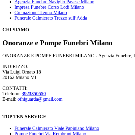
Agenzia Funebre Naviglio Pavese Milano
Impresa Funebre Corso Lodi Milano
Cremazione Trenno Milano
Funerale Calmierato Trezzo sull’Adda
CHI SIAMO
Onoranze e Pompe Funebri Milano
ONORANZE E POMPE FUNEBRI MILANO - Agenzia Funebre, Pompe Fune
INDIRIZZO:
Via Luigi Ornato 18
20162 Milano MI
CONTATTI:
Telefono:
3923350550
E-mail:
ofniguarda@gmail.com
TOP TEN SERVICE
Funerale Calmierato Viale Papiniano Milano
Pompe Funebri Via Rembrant Milano